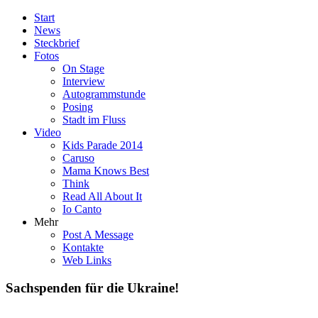
Start
News
Steckbrief
Fotos
On Stage
Interview
Autogrammstunde
Posing
Stadt im Fluss
Video
Kids Parade 2014
Caruso
Mama Knows Best
Think
Read All About It
Io Canto
Mehr
Post A Message
Kontakte
Web Links
Sachspenden für die Ukraine!