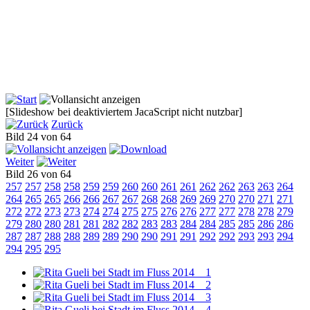
[Slideshow bei deaktiviertem JacaScript nicht nutzbar]
Zurück
Bild 24 von 64
Weiter
Bild 26 von 64
257
257
258
258
259
259
260
260
261
261
262
262
263
263
264
264
265
265
266
266
267
267
268
268
269
269
270
270
271
271
272
272
273
273
274
274
275
275
276
276
277
277
278
278
279
279
280
280
281
281
282
282
283
283
284
284
285
285
286
286
287
287
288
288
289
289
290
290
291
291
292
292
293
293
294
294
295
295