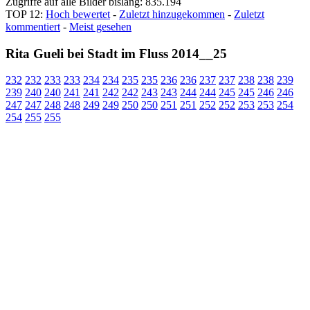
Zugriffe auf alle Bilder bislang: 835.194
TOP 12:
Hoch bewertet
-
Zuletzt hinzugekommen
-
Zuletzt
kommentiert
-
Meist gesehen
Rita Gueli bei Stadt im Fluss 2014__25
232
232
233
233
234
234
235
235
236
236
237
237
238
238
239
239
240
240
241
241
242
242
243
243
244
244
245
245
246
246
247
247
248
248
249
249
250
250
251
251
252
252
253
253
254
254
255
255