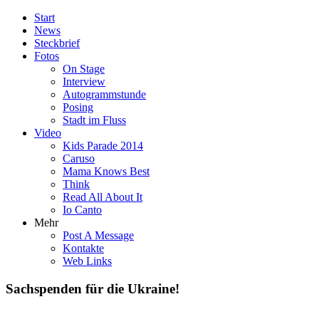
Start
News
Steckbrief
Fotos
On Stage
Interview
Autogrammstunde
Posing
Stadt im Fluss
Video
Kids Parade 2014
Caruso
Mama Knows Best
Think
Read All About It
Io Canto
Mehr
Post A Message
Kontakte
Web Links
Sachspenden für die Ukraine!